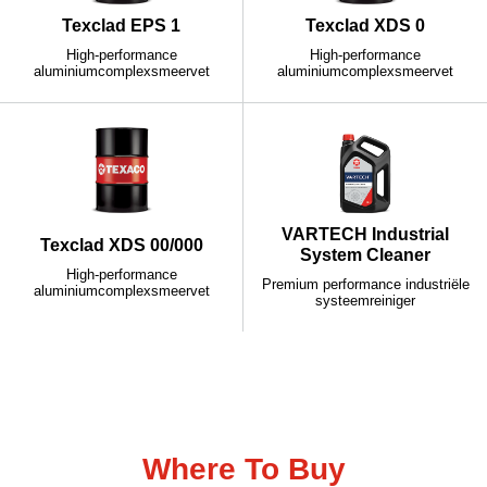
Texclad EPS 1
Texclad XDS 0
High-performance
High-performance
aluminiumcomplexsmeervet
aluminiumcomplexsmeervet
VARTECH Industrial
Texclad XDS 00/000
System Cleaner
High-performance
Premium performance industriële
aluminiumcomplexsmeervet
systeemreiniger
Neem contact met ons op
Where To Buy
Neem contact met ons op