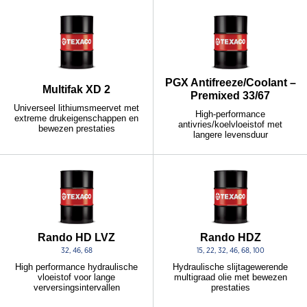
PGX Antifreeze/Coolant –
Multifak XD 2
Premixed 33/67
Universeel lithiumsmeervet met
High-performance
extreme drukeigenschappen en
antivries/koelvloeistof met
bewezen prestaties
langere levensduur
Rando HD LVZ
Rando HDZ
32, 46, 68
15, 22, 32, 46, 68, 100
High performance hydraulische
Hydraulische slijtagewerende
vloeistof voor lange
multigraad olie met bewezen
verversingsintervallen
prestaties