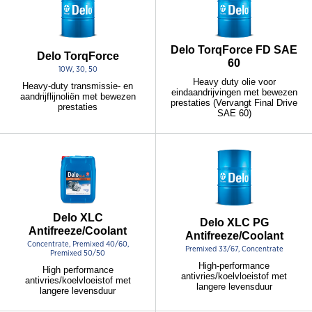
Delo TorqForce FD SAE
Delo TorqForce
60
10W, 30, 50
Heavy duty olie voor
Heavy-duty transmissie- en
eindaandrijvingen met bewezen
aandrijflijnoliën met bewezen
prestaties (Vervangt Final Drive
prestaties
SAE 60)
Delo XLC
Delo XLC PG
Antifreeze/Coolant
Antifreeze/Coolant
Concentrate, Premixed 40/60,
Premixed 33/67, Concentrate
Premixed 50/50
High-performance
High performance
antivries/koelvloeistof met
antivries/koelvloeistof met
langere levensduur
langere levensduur