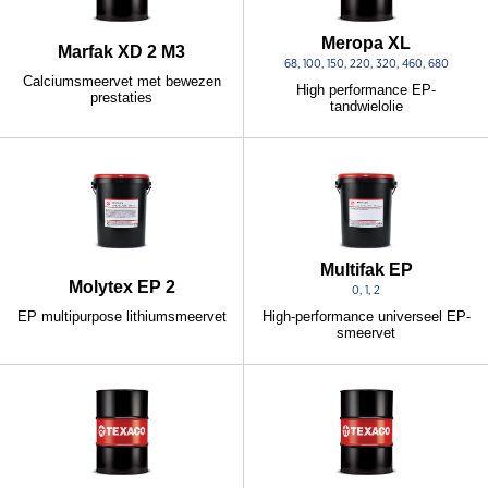
Meropa XL
Marfak XD 2 M3
68, 100, 150, 220, 320, 460, 680
Calciumsmeervet met bewezen
High performance EP-
prestaties
tandwielolie
Multifak EP
Molytex EP 2
0, 1, 2
EP multipurpose lithiumsmeervet
High-performance universeel EP-
smeervet