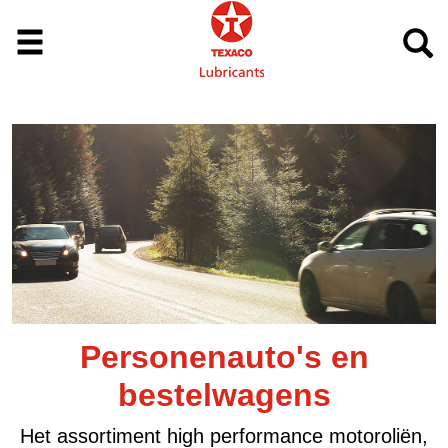
Vrachtwagens en bussen
De geavanceerde Texaco Delo-producten
zorgen voor een hoogwaardige bescherming
ën,
van motor en transmissies en verlagen het