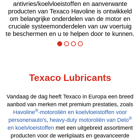
e
brandstofverbruik. Of u nu op zoek bent naa
eld
producten die de bedrijfskosten verlagen of d
en
stilstandtijd beperken, Texaco Delo kan u
uig
helpen te besparen.
nen.
Texaco Lubricants
Vandaag de dag heeft Texaco in Europa een breed
aanbod van merken met premium prestaties, zoals
®
Havoline
-motoroliën en koelvloeistoffen voor
®
personenauto's
,
heavy-duty motoroliën van Delo
en koelvloeistoffen
met een uitgebreid assortiment
producten voor de werkplaats en geavanceerde