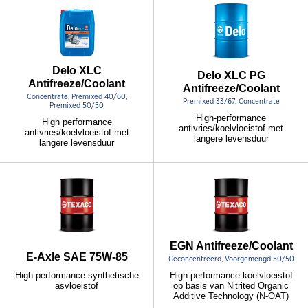
Delo XLC
Delo XLC PG
Antifreeze/Coolant
Antifreeze/Coolant
Concentrate, Premixed 40/60,
Premixed 33/67, Concentrate
Premixed 50/50
High-performance
High performance
antivries/koelvloeistof met
antivries/koelvloeistof met
langere levensduur
langere levensduur
EGN Antifreeze/Coolant
E-Axle SAE 75W-85
Geconcentreerd, Voorgemengd 50/50
High-performance synthetische
High-performance koelvloeistof
asvloeistof
op basis van Nitrited Organic
Additive Technology (N-OAT)