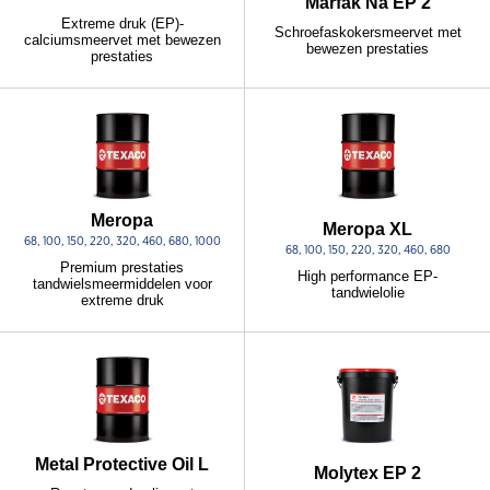
Marfak Na EP 2
Extreme druk (EP)-
Schroefaskokersmeervet met
calciumsmeervet met bewezen
bewezen prestaties
prestaties
Meropa
Meropa XL
68, 100, 150, 220, 320, 460, 680, 1000
68, 100, 150, 220, 320, 460, 680
Premium prestaties
High performance EP-
tandwielsmeermiddelen voor
tandwielolie
extreme druk
Metal Protective Oil L
Molytex EP 2