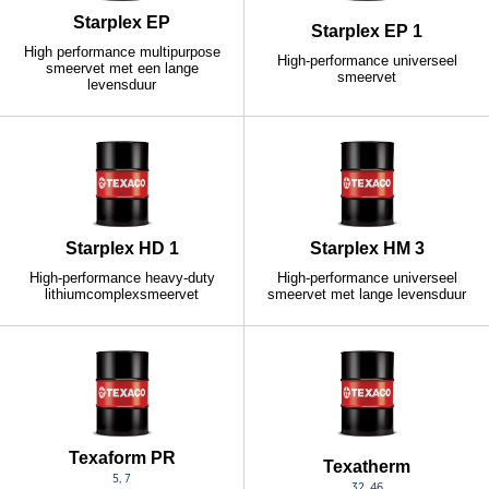
Starplex EP
Starplex EP 1
High performance multipurpose
High-performance universeel
smeervet met een lange
smeervet
levensduur
Starplex HD 1
Starplex HM 3
High-performance heavy-duty
High-performance universeel
lithiumcomplexsmeervet
smeervet met lange levensduur
Texaform PR
Texatherm
5, 7
32, 46