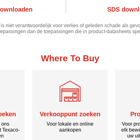
ownloaden
SDS downl
is niet verantwoordelijk voor verlies of geleden schade als gevo
oepassingen dan de toepassingen die in product-datasheets spe
Where To Buy
zoeken
Verkooppunt zoeken
Pr
t ons
Voor lokale en online
Voor pro
t Texaco-
aankopen
elk bew
en
uw uit