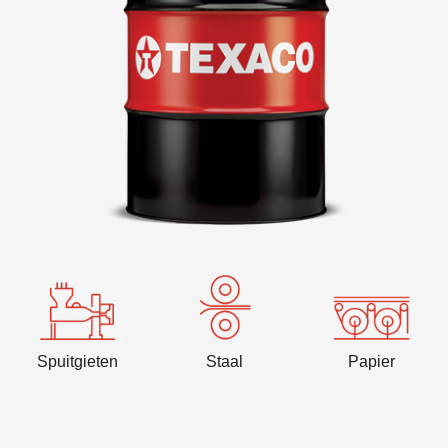
VARTECH
Texaco VARTECH
Lak begrijpen
Lak in compressors
Lak in turbines
Spuitgieten
Staal
Papier