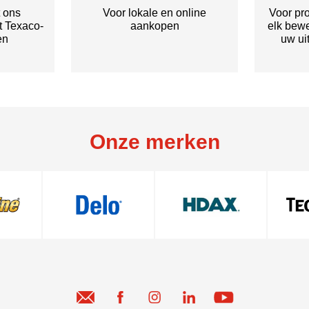
t ons
Voor lokale en online
Voor pro
t Texaco-
aankopen
elk bew
en
uw uit
Onze merken