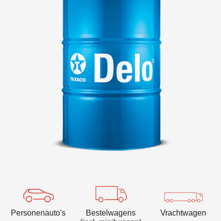
VARTECH
Texaco VARTECH
Lak begrijpen
Lak in compressors
Lak in turbines
Personenauto's
Bestelwagens
Vrachtwagen