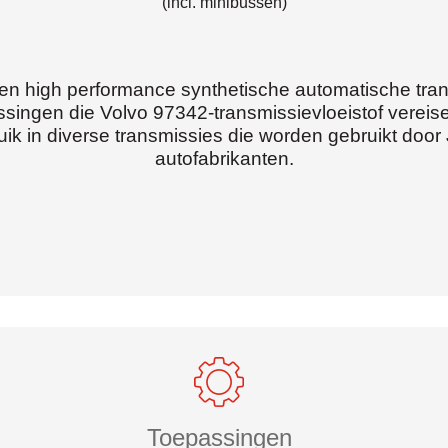
(incl. minibussen)
n high performance synthetische automatische trans
ssingen die Volvo 97342-transmissievloeistof vereis
uik in diverse transmissies die worden gebruikt do
autofabrikanten.
Toepassingen