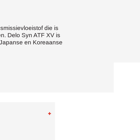
delfstoffenwinning
& bouw
missievloeistof die is
en. Delo Syn ATF XV is
or Japanse en Koreaanse